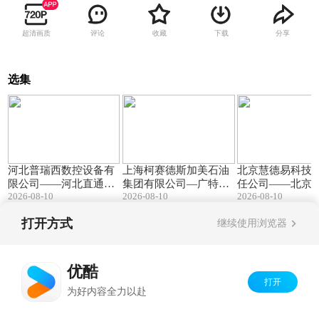
超清画质
评论
收藏
下载
分享
选集
03:17
02:48
河北普瑞西数控设备有
上海柯赛德斯加美石油
北京慧德易科技
限公司——河北直通车
集团有限公司—广特播
任公司——北京
2026-08-10
2026-08-10
2026-08-10
发布河北电视台播出
报发布上海东方财经频
发布北京电视台
道播出
打开方式
继续使用浏览器
Copyright©
2026
优酷 youku.com
版权所有
京ICP备06050721号-1
优酷
打开
为好内容全力以赴