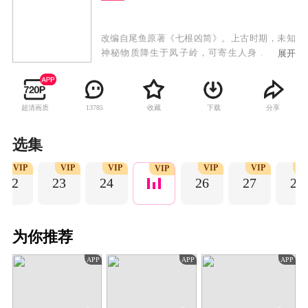
改编自尾鱼原著《七根凶简》。上古时期，未知
神秘物质降生于凤子岭，可寄生人身，改变人
展开
心，引人行恶。如今心简再现人间，一宗宗离奇
凶案接踵而来，木代、罗韧、一万三、炎红砂、
曹严华五个平凡而热血的年轻人先后因着各自的
超清画质
收藏
下载
分享
13785
际遇意外卷入心简事件，五人组成凤凰小队，共
同踏上收服心简的冒险征途。在这场生死患难的
险途中，罗韧与木代互相治愈，交付真心。五人
选集
千里跋涉，克服重重险阻，友谊历经淬炼不断升
VIP
VIP
VIP
VIP
VIP
V
华。
VIP
22
23
24
26
27
28
为你推荐
APP
APP
APP