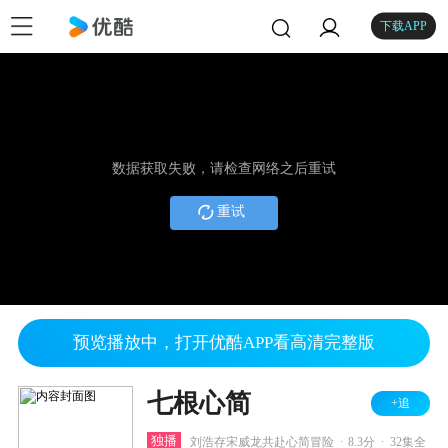
下载APP
数据获取失败，请检查网络之后重试
重试
预览播放中，打开优酷APP看高清完整版
七根心简
+追
.
.
独播
刘浩存宋威龙共赴心简冒险
8.3分
32集全