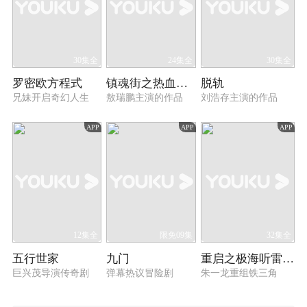
30集全
24集全
30集全
罗密欧方程式
镇魂街之热血再燃
脱轨
兄妹开启奇幻人生
敖瑞鹏主演的作品
刘浩存主演的作品
APP
APP
APP
12集全
限免09集
32集全
五行世家
九门
重启之极海听雷 第一季
巨兴茂导演传奇剧
弹幕热议冒险剧
朱一龙重组铁三角