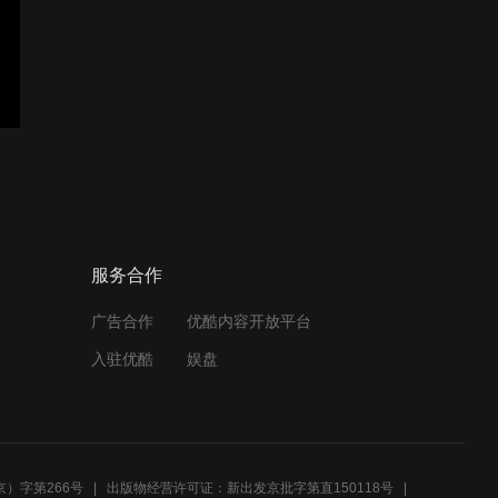
青岛金力威 晟和®前缘 前缘
送纸部 平压平模切机专用升
级款测试运行视频
青岛金力威 晟和®前缘 前缘
送纸部 平压平模切机专用升
级款运行
青岛金力威 晟和®前缘 前缘
服务合作
送纸部 经济型 试机运行视
频
广告合作
优酷内容开放平台
入驻优酷
娱盘
青岛金力威 晟和®前缘 前缘
送纸部 送6米纸板 运行视频
）字第266号
出版物经营许可证：新出发京批字第直150118号