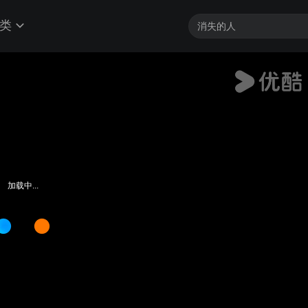
类
加载中...