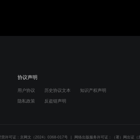
协议声明
用户协议
历史协议文本
知识产权声明
隐私政策
反盗链声明
营许可证：京网文（2024）0368-017号
网络出版服务许可证：（署）网出证（京