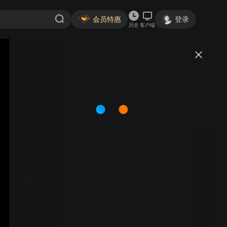
会员特惠
登录
历史
客户端
视频
讨论
青岛金力威 晟和®前缘 前缘送纸
部 送E瓦软中空板 运行视频
Dommy25546
关注
1粉丝
视频