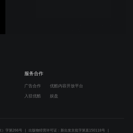
｜ Official Trailer
Fightland │ Official Trailer
│ STARZ
Sterling Point - Official
Trailer ｜ Prime Video
服务合作
广告合作
优酷内容开放平台
Neagley Season 1 - Official
入驻优酷
娱盘
Teaser Trailer ｜ Prime
Video
【野蠻遊戲：虛實世界】全
新官方預告 12.23 (三) 聖誕
）字第266号
出版物经营许可证：新出发京批字第直150118号