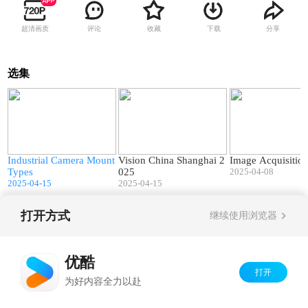
超清画质
评论
收藏
下载
分享
选集
1
02:46
00:49
n
Industrial Camera Mount
Vision China Shanghai 2
Image Acquisitio
Types
025
2025-04-08
2025-04-15
2025-04-15
打开方式
继续使用浏览器
Copyright©
2026
优酷 youku.com
版权所有
京ICP备06050721号-1
优酷
打开
为好内容全力以赴