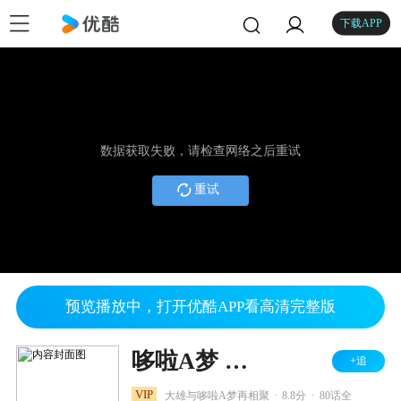
下载APP
数据获取失败，请检查网络之后重试
重试
预览播放中，打开优酷APP看高清完整版
哆啦A梦 第五季
+追
.
.
VIP
大雄与哆啦A梦再相聚
8.8分
80话全