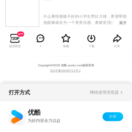
什么事情都做不好的小学生野比大雄，希望帮助
他能够成长为一个有责任感、勇敢坚强的大人。
展开
每当野比大雄在生活中遇到困难的时候，哆啦A梦
都会从他神奇的四次元口袋中拿出各种各样的高
科技道具，比如随意门、竹蜻蜓、时间包袱皮等
超清画质
收藏
下载
分享
8
等来帮助大雄。哆啦A梦心肠好，乐于助人，做事
很拼命，但当他吃不到铜锣烧或人们叫他狸猫
时，脾气会非常暴躁。但有时哆啦A梦也会因为失
Copyright©
2026
优酷 youku.com
版权所有
误帮了倒忙，但哆啦A梦和大雄都可以从中吃一堑
京ICP备06050721号-1
长一智。除此之外他们在生活中还和身边的小伙
伴们胖虎、静香、小夫等人发生了各种轻松幽默
搞笑感人的故事。
打开方式
继续使用浏览器
优酷
打开
为好内容全力以赴