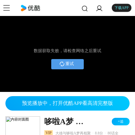
下载APP
数据获取失败，请检查网络之后重试
重试
预览播放中，打开优酷APP看高清完整版
哆啦A梦 第五季
+追
.
.
VIP
大雄与哆啦A梦再相聚
8.8分
80话全