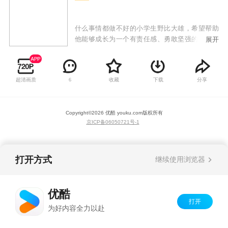
什么事情都做不好的小学生野比大雄，希望帮助
他能够成长为一个有责任感、勇敢坚强的大人。
展开
每当野比大雄在生活中遇到困难的时候，哆啦A梦
都会从他神奇的四次元口袋中拿出各种各样的高
科技道具，比如随意门、竹蜻蜓、时间包袱皮等
超清画质
收藏
下载
分享
6
等来帮助大雄。哆啦A梦心肠好，乐于助人，做事
很拼命，但当他吃不到铜锣烧或人们叫他狸猫
时，脾气会非常暴躁。但有时哆啦A梦也会因为失
Copyright©
2026
优酷 youku.com
版权所有
误帮了倒忙，但哆啦A梦和大雄都可以从中吃一堑
京ICP备06050721号-1
长一智。除此之外他们在生活中还和身边的小伙
伴们胖虎、静香、小夫等人发生了各种轻松幽默
搞笑感人的故事。
打开方式
继续使用浏览器
优酷
打开
为好内容全力以赴