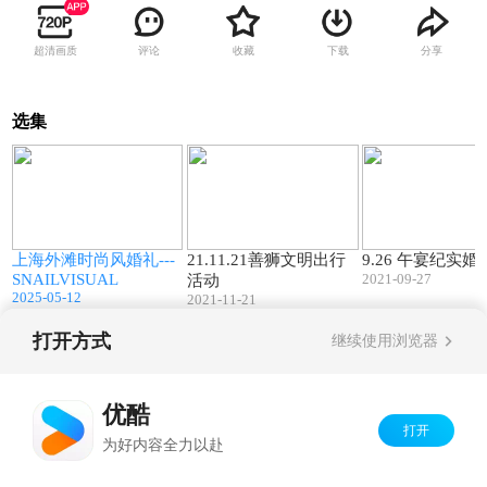
超清画质
评论
收藏
下载
分享
选集
04:53
02:09
上海外滩时尚风婚礼---
21.11.21善狮文明出行
9.26 午宴纪实
SNAILVISUAL
2021-09-27
活动
2025-05-12
2021-11-21
打开方式
继续使用浏览器
Copyright©
2026
优酷 youku.com
版权所有
京ICP备06050721号-1
优酷
打开
为好内容全力以赴