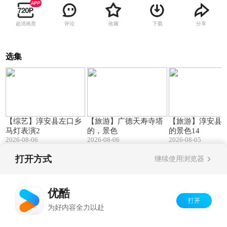
超清画质
评论
收藏
下载
分享
选集
00:15
00:10
【综艺】淳安县左口乡
【旅游】广德天寿寺塔
【旅游】淳安县
马灯表演2
的，景色
的景色14
2026-08-06
2026-08-06
2026-08-05
打开方式
继续使用浏览器
Copyright©
2026
优酷 youku.com
版权所有
京ICP备06050721号-1
优酷
打开
为好内容全力以赴