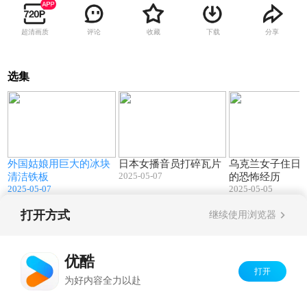
超清画质
评论
收藏
下载
分享
选集
4
00:29
00:18
外国姑娘用巨大的冰块
日本女播音员打碎瓦片
乌克兰女子住日
2025-05-07
清洁铁板
的恐怖经历
2025-05-07
2025-05-05
打开方式
继续使用浏览器
Copyright©
2026
优酷 youku.com
版权所有
京ICP备06050721号-1
优酷
打开
为好内容全力以赴