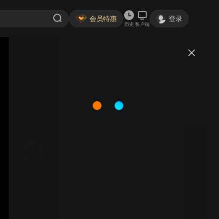
会员特惠
登录
历史
客户端
视频
讨论
汽油款高压清洗机300L水桶
工程部杨珊珊
关注
0粉丝
视频
推水器地下车库使用效果