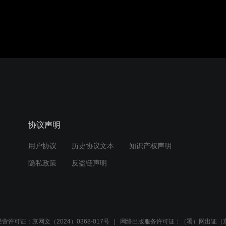
协议声明
用户协议
历史协议文本
知识产权声明
隐私政策
反盗链声明
营许可证：京网文（2024）0368-017号
网络出版服务许可证：（署）网出证（京