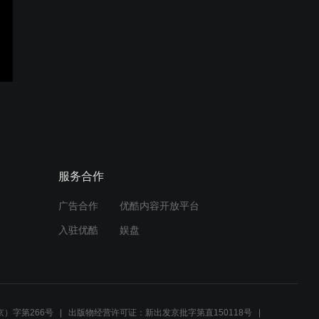
新款两轮巡逻车试骑中
集合达JHDX60驾驶洗地机
学校使用
服务合作
广告合作
优酷内容开放平台
绿色大容量垃圾桶
入驻优酷
娱盘
集合达JHDX50手推式洗地
机
）字第266号
出版物经营许可证：新出发京批字第直150118号