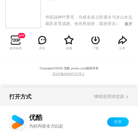
华国战神叶擎苍，功成名就之际遵令与冰山女总
裁苏若雪成婚。他诈死脱身，隐姓埋名以厨子身
展开
份开启婚姻。本以为是各取所需，婚后这对冤家
却为离婚花样百出。相处中，感情悄然滋长。苏
若雪接连遭遇刺杀，危机四伏；叶擎苍身份也渐
超清画质
评论
收藏
下载
分享
露端倪。从最初的针锋相对，到后来的相互理
解，一路笑泪相伴。这场意外婚姻究竟走向何
方？
Copyright©
2026
优酷 youku.com
版权所有
京ICP备06050721号-1
打开方式
继续使用浏览器
优酷
打开
为好内容全力以赴