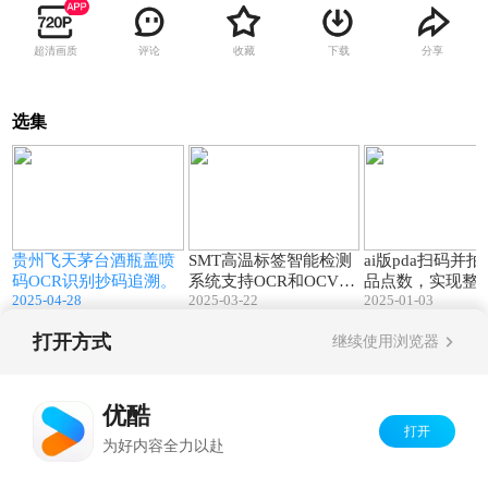
超清画质
评论
收藏
下载
分享
选集
6
00:17
01:23
I
贵州飞天茅台酒瓶盖喷
SMT高温标签智能检测
ai版pda扫码并
识
码OCR识别抄码追溯。
系统支持OCR和OCV检
品点数，实现整
2025-04-28
2025-03-22
2025-01-03
测及数据追溯，100%全
快速点数出库
检
打开方式
继续使用浏览器
Copyright©
2026
优酷 youku.com
版权所有
京ICP备06050721号-1
优酷
打开
为好内容全力以赴