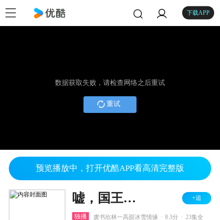
下载APP
数据获取失败，请检查网络之后重试
重试
预览播放中，打开优酷APP看高清完整版
嘘，国王在冬眠
+追
.
.
独播
虞书欣林一高甜冰雪情缘
8.3分
23集全