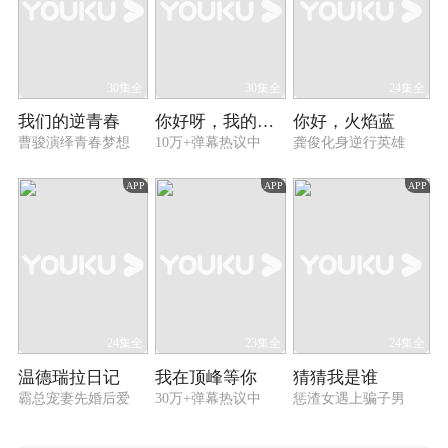
30集全
30集全
24集全
我们的逆青春
你好呀，我的橘子恋人
你好，火焰蓝
曹骏演绎青春梦想
10万+弹幕热议中
龚俊化身逆行英雄
APP
APP
APP
24集全
23集全
24集全
温德瑞拉日记
我在顶峰等你
猜猜我是谁
霸总宠妻先婚后爱
30万+弹幕热议中
惩渣女遇上骗子男