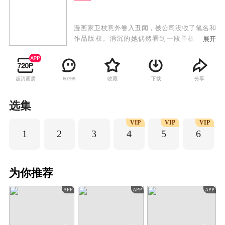
漫画家卫枝意外卷入丑闻，被公司没收了笔名和
作品版权。消沉的她偶然看到一段单板滑雪视
展开
频，被滑雪选手无畏的精神打动，决定以滑雪为
题重新开始创作。她前往北山雪场采风，邂逅了
教练单崇。在跌跌撞撞的滑雪练习中，卫枝磨炼
超清画质
收藏
下载
分享
60798
出了不服输的意志，也喜欢上了教练单崇。单崇
曾是职业单板选手，却因妹妹残疾、自己受伤，
在父母强烈要求下忍痛退役，心中却始终藏着对
选集
单板滑雪的热爱。目睹卫枝面对热爱的事业不服
VIP
VIP
VIP
输的倔强与冲劲，单崇决定重回训练场，为心中
1
2
3
4
5
6
的热爱与荣誉而战。最终，卫枝赢回了名誉与作
品版权，单崇以金牌回报了所有的汗水与期待，
两个年轻人也走到了一起。
为你推荐
APP
APP
APP