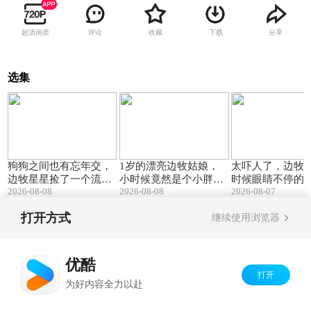
超清画质
评论
收藏
下载
分享
选集
00:47
00:11
狗狗之间也有忘年交，
1岁的漂亮边牧姑娘，
太吓人了，边牧
边牧星星捡了一个流浪
小时候竟然是个小胖墩
时候眼睛不停的
2026-08-08
2026-08-08
2026-08-07
小伙伴~ 感谢四川何先
~你的小狗童年什么样
子还跟着动，大
生分享星星和小黄的友
子？ 感谢青岛孙女士分
狗狗这样吗？ 感
打开方式
继续使用浏览器
谊
享小美女“尼莫”1岁生日
徐女士分享睡觉
照
的可爱威龙
Copyright©
2026
优酷 youku.com
版权所有
京ICP备06050721号-1
优酷
打开
为好内容全力以赴