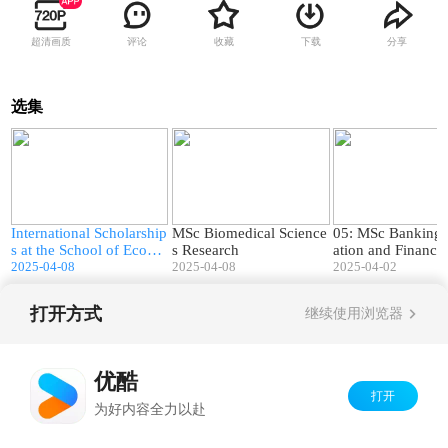
超清画质
评论
收藏
下载
分享
选集
9
01:34
01:45
e
International Scholarship
MSc Biomedical Science
05: MSc Banking,
r
s at the School of Econo
s Research
ation and Financia
mics
2025-04-08
2025-04-08
lity
2025-04-02
打开方式
继续使用浏览器
Copyright©
2026
优酷 youku.com
版权所有
京ICP备06050721号-1
优酷
打开
为好内容全力以赴