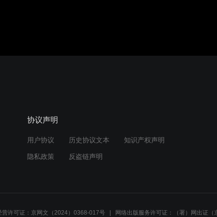
协议声明
用户协议
历史协议文本
知识产权声明
隐私政策
反盗链声明
营许可证：京网文（2024）0368-017号
网络出版服务许可证：（署）网出证（京