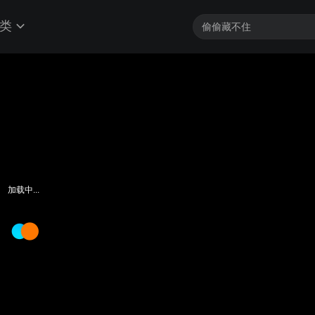
类
加载中...