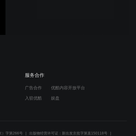
TWGHs Corporate Video
2026/2027 (English
Version)
东华三院企业宣传片
2026/2027 (普通话版)
東華三院企業宣傳片
服务合作
2026/2027 (廣東話版)
广告合作
优酷内容开放平台
入驻优酷
娱盘
东华三院155周年全新院歌
《源远的歌》故事版MV
）字第266号
出版物经营许可证：新出发京批字第直150118号