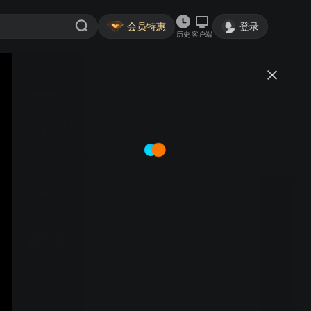
会员特惠
登录
历史
客户端
视频
讨论
TWGHs 155th Anniversary
Corporate Video: #Always by Your
Side
TWGHsCCD
关注
4粉丝
视频