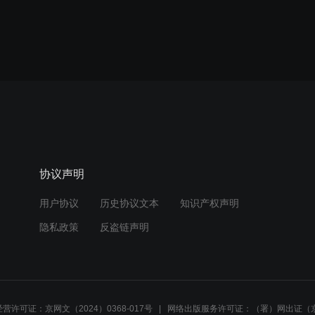
协议声明
用户协议
历史协议文本
知识产权声明
隐私政策
反盗链声明
营许可证：京网文（2024）0368-017号
网络出版服务许可证：（署）网出证（京