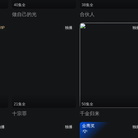
40集全
38集全
做自己的光
合伙人
VIP
独播
独
21集全
50集全
十宗罪
千金归来
金鹰奖
独播
独播
独