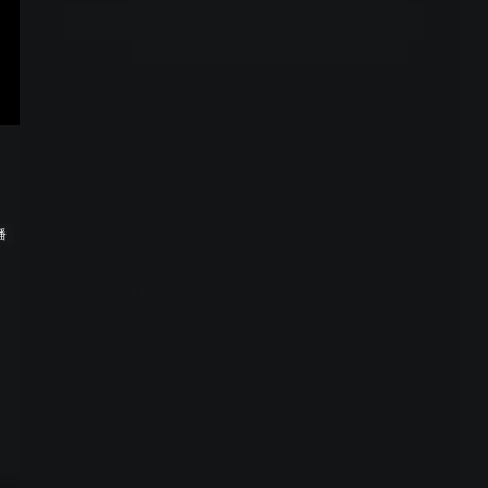
立即续费
选集
28集全
VIP
VIP
1
2
3
4
5
6
VIP
VIP
VIP
VIP
VIP
VIP
7
8
9
10
11
12
播
VIP
VIP
VIP
VIP
VIP
VIP
13
15
16
17
18
查看全部
周边视频
女孩被富二代侵犯却不敢报