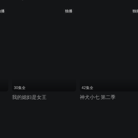
独播
独播
独
30集全
42集全
我的媳妇是女王
神犬小七 第二季