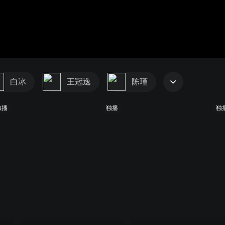
白冰
王冠逸
陈瑾
独播
独播
独