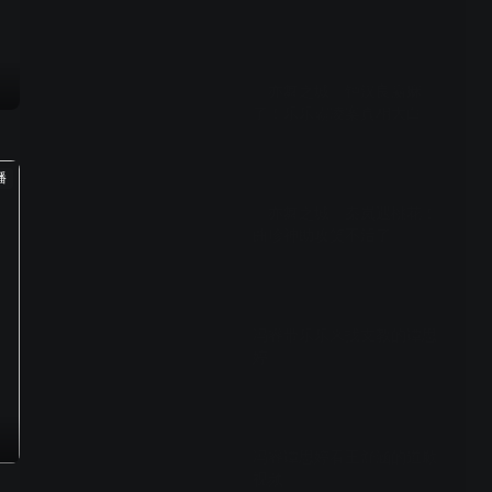
00:33
《亦舞之城》钟汉良赢麻
了！乐乐霸凌案真相大白
00:54
播
《亦舞之城》秦岚遇桃花！
曲珍神助攻笑不活了
00:44
冯睿带乐乐来找支教的谭思
婷
01:29
冯睿谭思婷看王舒涵的道歉
视频