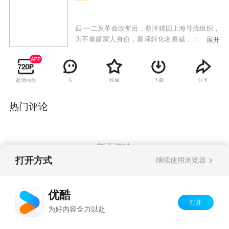
四·一二反革命政变后，蔡泽鏛回上海寻找组织，
为不暴露家人身份，蔡泽鏛化名蔡威，与中共特
展开
科明松、夏天等人在无线电培训班相识。在我党
筹建第一部红色电台的过程中，蔡泽鏛党员身份
被证实，正式加入电台建设工作中。后奉命与徐
超清画质
收藏
下载
分享
6
正业、曲向东等人前往鄂豫皖苏区筹建电台。到
达鄂豫皖苏区，蔡威发挥其无线电特长，与徐正
业和曲向东一起为红四方面军组建了第一部电
热门评论
台，还培养了一批无线电人才。电台运转正常
后，蔡威不甘于电台只能用于收发报，他又琢磨
起侦听敌人军情的使命，用自己所学的知识以及
对敌人黄季弼的了解，一次次破译国民党的密
暂无评论
码，及时洞悉敌军兵力调动，为苏区红军战胜敌
打开方式
继续使用浏览器
军提供了有力的情报支持。在长征即将胜利会师
之时，蔡威却因过度劳累而在甘肃边境小城里，
Copyright©
2026
优酷 youku.com
版权所有
献出了29岁的宝贵生命。
优酷
京ICP备06050721号-1
打开
为好内容全力以赴