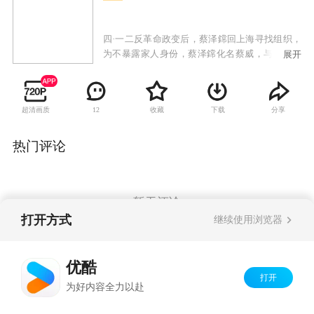
四·一二反革命政变后，蔡泽鏛回上海寻找组织，
为不暴露家人身份，蔡泽鏛化名蔡威，与中共特
展开
科明松、夏天等人在无线电培训班相识。在我党
筹建第一部红色电台的过程中，蔡泽鏛党员身份
被证实，正式加入电台建设工作中。后奉命与徐
超清画质
收藏
下载
分享
12
正业、曲向东等人前往鄂豫皖苏区筹建电台。到
达鄂豫皖苏区，蔡威发挥其无线电特长，与徐正
业和曲向东一起为红四方面军组建了第一部电
热门评论
台，还培养了一批无线电人才。电台运转正常
后，蔡威不甘于电台只能用于收发报，他又琢磨
起侦听敌人军情的使命，用自己所学的知识以及
对敌人黄季弼的了解，一次次破译国民党的密
暂无评论
码，及时洞悉敌军兵力调动，为苏区红军战胜敌
打开方式
继续使用浏览器
军提供了有力的情报支持。在长征即将胜利会师
之时，蔡威却因过度劳累而在甘肃边境小城里，
Copyright©
2026
优酷 youku.com
版权所有
献出了29岁的宝贵生命。
优酷
京ICP备06050721号-1
打开
为好内容全力以赴