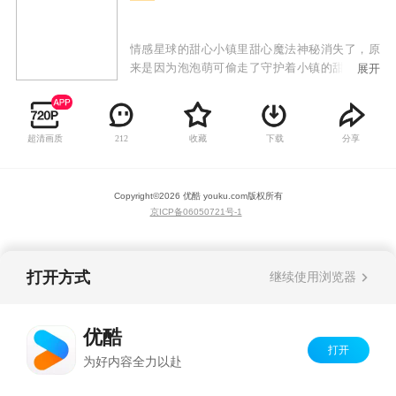
情感星球的甜心小镇里甜心魔法神秘消失了，原
来是因为泡泡萌可偷走了守护着小镇的甜心水晶
展开
球！失去了水晶球的甜心小镇掀起暴风，把甜心
萌可们都吸了进去，传送到了夏妮镇。皇室萌
可、闪闪萌可、绵绵萌可、软软萌可为了拯救甜
超清画质
收藏
下载
分享
212
心小镇，来到地球寻找乐美公主的帮助。乐美在
得知了甜心小镇发生的事情后，和爱心萌可以及
新的皇室萌可们一起开启了捕捉甜心萌可的新篇
Copyright©
2026
优酷 youku.com
版权所有
章！
京ICP备06050721号-1
打开方式
继续使用浏览器
优酷
打开
为好内容全力以赴