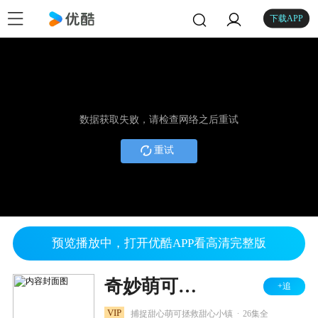
下载APP
数据获取失败，请检查网络之后重试
重试
预览播放中，打开优酷APP看高清完整版
奇妙萌可之魔法甜心
+追
.
VIP
捕捉甜心萌可拯救甜心小镇
26集全