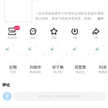
一架五星级超豪华A380客机在国际首航途中遭遇
暴力劫机，整架飞机被杀意笼罩。机舱内，国际
展开
安保专家高皓军（刘德华 饰）正在和悍匪团周
旋，他的女儿小军（张子枫 饰）被绑为人质，性
命岌岌可危。劫匪头目迈克（屈楚萧 饰）要价35
超清画质
收藏
下载
分享
4634
亿人民币，全机乘客沦为他的筹码和玩具。女儿
和前妻傅源（刘涛 饰）先后落入魔爪，暴躁杀神
高晧军开启极限反杀模式，一场高空追杀就此展
开。此时机舱内已是浓烟滚滚，坠机只是时间问
题！全机乘客能否安全降落，这架摇摇欲坠的豪
华客机究竟是最后的栖身之所还是坠入地狱的幽
彭顺
刘德华
张子枫
屈楚萧
刘涛
灵航班？
导演
饰高皓军
饰小军
饰迈克
饰傅源