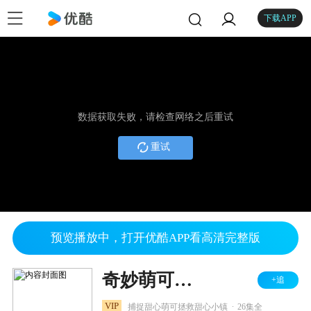
下载APP
数据获取失败，请检查网络之后重试
重试
预览播放中，打开优酷APP看高清完整版
奇妙萌可之魔法甜心
+追
.
VIP
捕捉甜心萌可拯救甜心小镇
26集全