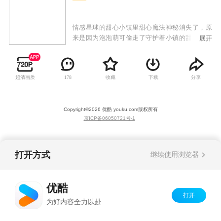
情感星球的甜心小镇里甜心魔法神秘消失了，原
来是因为泡泡萌可偷走了守护着小镇的甜心水晶
展开
球！失去了水晶球的甜心小镇掀起暴风，把甜心
萌可们都吸了进去，传送到了夏妮镇。皇室萌
可、闪闪萌可、绵绵萌可、软软萌可为了拯救甜
超清画质
收藏
下载
分享
178
心小镇，来到地球寻找乐美公主的帮助。乐美在
得知了甜心小镇发生的事情后，和爱心萌可以及
新的皇室萌可们一起开启了捕捉甜心萌可的新篇
Copyright©
2026
优酷 youku.com
版权所有
章！
京ICP备06050721号-1
打开方式
继续使用浏览器
优酷
打开
为好内容全力以赴