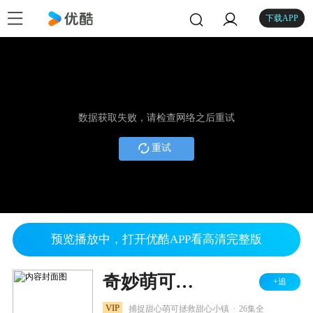
下载APP
数据获取失败，请检查网络之后重试
重试
预览播放中，打开优酷APP看高清完整版
奇妙萌可之魔法甜心
+追
.
VIP
捕捉甜心萌可拯救甜心小镇
26集全