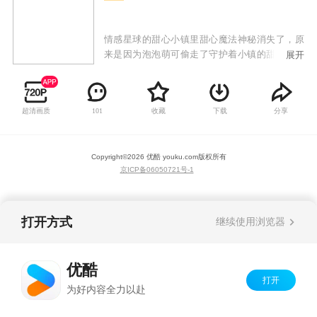
情感星球的甜心小镇里甜心魔法神秘消失了，原
来是因为泡泡萌可偷走了守护着小镇的甜心水晶
展开
球！失去了水晶球的甜心小镇掀起暴风，把甜心
萌可们都吸了进去，传送到了夏妮镇。皇室萌
可、闪闪萌可、绵绵萌可、软软萌可为了拯救甜
超清画质
收藏
下载
分享
101
心小镇，来到地球寻找乐美公主的帮助。乐美在
得知了甜心小镇发生的事情后，和爱心萌可以及
新的皇室萌可们一起开启了捕捉甜心萌可的新篇
Copyright©
2026
优酷 youku.com
版权所有
章！
京ICP备06050721号-1
打开方式
继续使用浏览器
优酷
打开
为好内容全力以赴