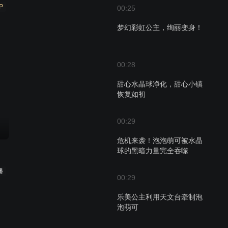
P
00:25
梦幻彩虹公主，绚丽变身！
00:28
甜心水晶球净化，甜心小镇
恢复如初
00:29
危机来袭！泡泡萌可被水晶
球的黑暗力量完全吞噬
播
00:29
乐美公主利用天文台牵制泡
泡萌可