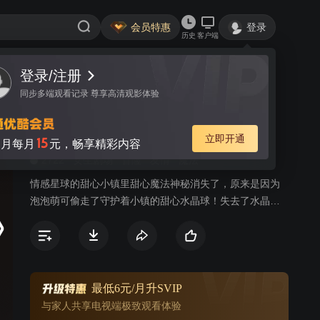
会员特惠
登录
历史
客户端
视频
讨论
86
奇妙萌可之魔法甜心
简介
2722
女生剧场
冒险
友情
魔法
情感星球的甜心小镇里甜心魔法神秘消失了，原来是因为
泡泡萌可偷走了守护着小镇的甜心水晶球！失去了水晶球
的甜心小镇掀起暴风，把甜心萌可们都吸了进去，传送到
了夏妮镇。皇室萌可、闪闪萌可、绵绵萌可、软软萌可为
了拯救甜心小镇，来到地球寻找乐美公主的帮助。乐美在
得知了甜心小镇发生的事情后，和爱心萌可以及新的皇室
萌可们一起开启了捕捉甜心萌可的新篇章！
最低6元/月升SVIP
与家人共享电视端极致观看体验