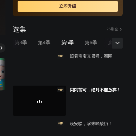
立即升级
选集
26期全
季
第3季
第4季
第5季
第6季
魔法笑园
照看宝宝真累呀，圈圈
VIP
闪闪萌可，绝对不能放弃！
VIP
晚安喽，哆来咪酸奶！
VIP