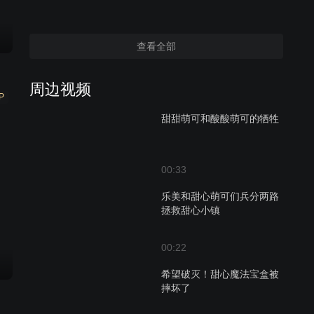
查看全部
周边视频
P
甜甜萌可和酸酸萌可的牺牲
00:33
乐美和甜心萌可们兵分两路
拯救甜心小镇
00:22
希望破灭！甜心魔法宝盒被
摔坏了