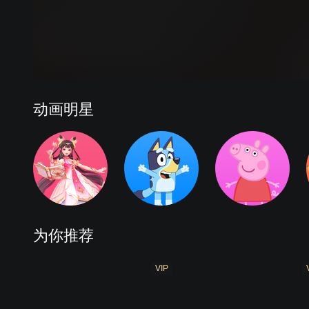
成语朋友
甜心幻想
魔法甜心 精编版
梦幻彩虹
动画明星
为你推荐
VIP