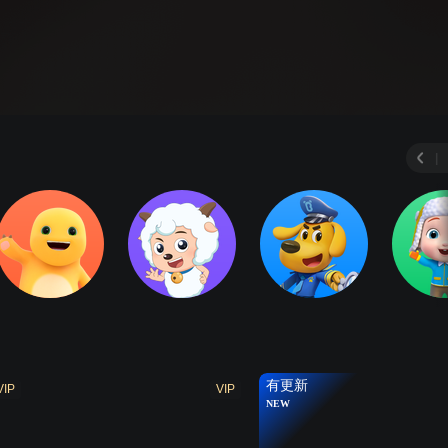
星愿银河
闪耀流星 精编版
全集
第1季
第2
|
有更新
VIP
VIP
NEW