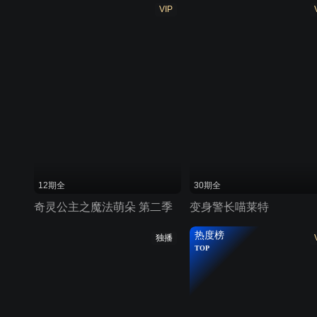
VIP
12期全
30期全
奇灵公主之魔法萌朵 第二季
变身警长喵莱特
热度榜
独播
TOP