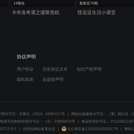
14期全
更新至70期
卡米洛奇遇之缪斯危机
怪逗逗生活小课堂
协议声明
用户协议
历史协议文本
知识产权声明
隐私政策
反盗链声明
营许可证：京网文（2024）0368-017号
网络出版服务许可证：（署）网出证（京
电视节目制作经营许可证：（京）字第00670号
食品经营许可证：JY1110812297
50721号-1
经营性网站备案信息
京公网安备11000002000017号
网络1