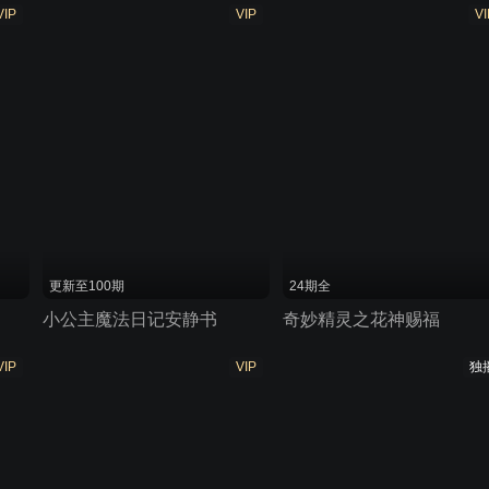
VIP
VIP
VI
更新至100期
24期全
小公主魔法日记安静书
奇妙精灵之花神赐福
VIP
VIP
独