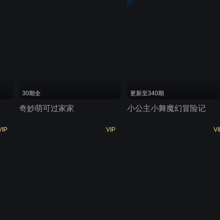
30期全
更新至340期
奇妙萌可过家家
小公主小舞魔幻冒险记
VIP
VIP
VI