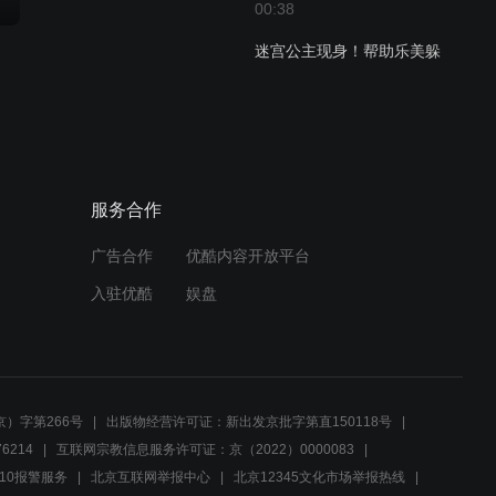
00:38
迷宫公主现身！帮助乐美躲
过致命一击
00:37
泡泡萌可和甜心萌可们冰释
前嫌
服务合作
00:32
广告合作
优酷内容开放平台
入驻优酷
娱盘
乐美和泡泡萌可的甜心水晶
球争夺战！
00:36
魔法出击！甜心萌可们联合
）字第266号
出版物经营许可证：新出发京批字第直150118号
对抗泡泡萌可
6214
互联网宗教信息服务许可证：京（2022）0000083
10报警服务
北京互联网举报中心
北京12345文化市场举报热线