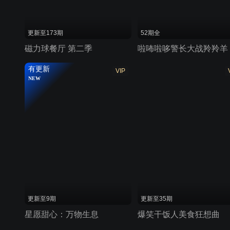
更新至173期
52期全
磁力球餐厅 第二季
啦咘啦哆警长大战羚羚羊
有更新
VIP
NEW
更新至9期
更新至35期
星愿甜心：万物生息
爆笑干饭人美食狂想曲