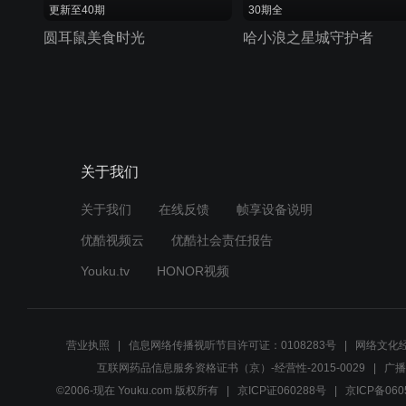
更新至40期
30期全
圆耳鼠美食时光
哈小浪之星城守护者
关于我们
关于我们
在线反馈
帧享设备说明
优酷视频云
优酷社会责任报告
Youku.tv
HONOR视频
营业执照
信息网络传播视听节目许可证：0108283号
网络文化经
互联网药品信息服务资格证书（京）-经营性-2015-0029
广播
©2006-现在 Youku.com 版权所有
京ICP证060288号
京ICP备060