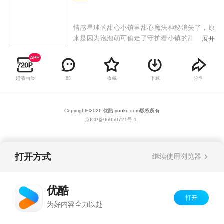
情感星球的甜心小镇里甜心魔法神秘消失了，原
来是因为泡泡萌可偷走了守护着小镇的甜心水晶
展开
球！失去了水晶球的甜心小镇掀起暴风，把甜心
萌可们都吸了进去，传送到了夏妮镇。皇室萌
可、闪闪萌可、绵绵萌可、软软萌可为了拯救甜
超清画质
收藏
下载
分享
85
心小镇，来到地球寻找乐美公主的帮助。乐美在
得知了甜心小镇发生的事情后，和爱心萌可以及
新的皇室萌可们一起开启了捕捉甜心萌可的新篇
Copyright©
2026
优酷 youku.com
版权所有
章！
京ICP备06050721号-1
打开方式
继续使用浏览器
优酷
打开
为好内容全力以赴