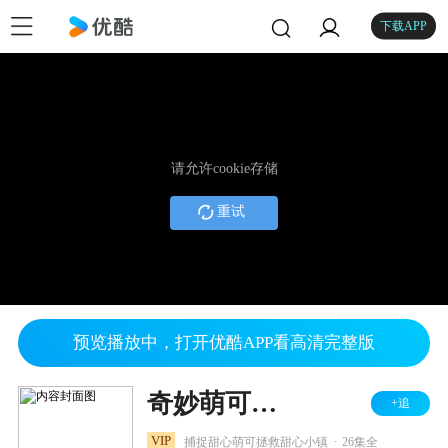
下载APP
请允许cookie存储
重试
预览播放中，打开优酷APP看高清完整版
奇妙萌可之魔法甜心
+追
.
VIP
捕捉甜心萌可拯救甜心小镇
26集全