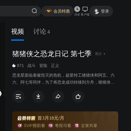
会员特惠
登录
历史
客户端
视频
讨论
4
猪猪侠之恐龙日记 第七季
简介
871
战斗
冒险
正义
恐龙星面临着被毁灭的危机，超星特工猪猪侠和阿五、六
六、阿七等同伴，为了将恐龙成功转移到方舟，猪猪侠和
伙伴们即将开启一段欢乐冒险之旅。
首3月18元/月