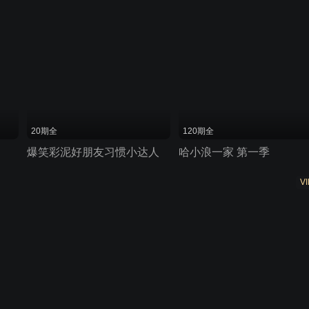
20期全
120期全
爆笑彩泥好朋友习惯小达人
哈小浪一家 第一季
VI