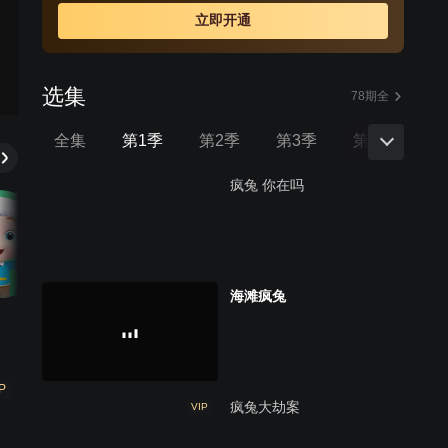
立即开通
选集
78期全
全集
第1季
第2季
第3季
第4季
疯兔 你在吗
海滩疯兔
P
疯兔大劫案
VIP