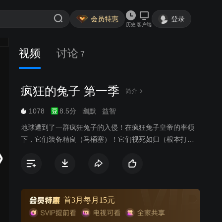
会员特惠
登录
历史
客户端
视频
讨论
7
疯狂的兔子 第一季
简介
1078
8.5分
幽默
益智
地球遭到了一群疯狂兔子的入侵！在疯狂兔子皇帝的率领
下，它们装备精良（马桶塞）！它们视死如归（根本打不
死）！它们战无不克（靠数量淹没）！它们不攻占地球消
灭人类决不罢休！
首3月每月15元