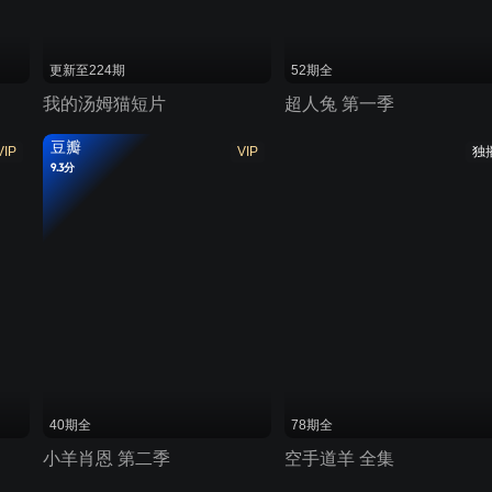
更新至224期
52期全
我的汤姆猫短片
超人兔 第一季
豆瓣
VIP
VIP
独
9.3分
40期全
78期全
小羊肖恩 第二季
空手道羊 全集