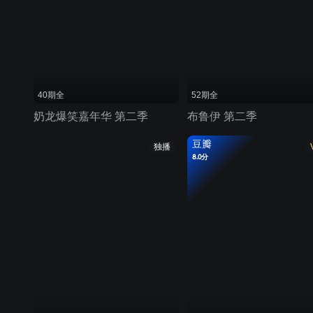
40期全
52期全
奶龙爆笑嘉年华 第二季
布鲁伊 第二季
豆瓣
独播
8.0分