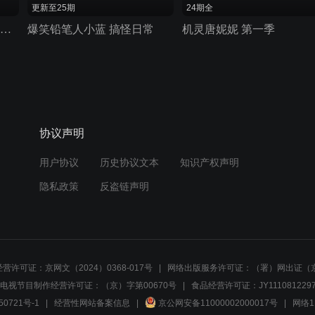
更新至25期
24期全
珊瑚营：海绵宝宝那些年 第一季
爆笑铅笔人小蓝 搞怪日常
机灵唐妮妮 第一季
协议声明
用户协议
历史协议文本
知识产权声明
隐私政策
反盗链声明
营许可证：京网文（2024）0368-017号
网络出版服务许可证：（署）网出证（京
电视节目制作经营许可证：（京）字第00670号
食品经营许可证：JY1110812297
50721号-1
经营性网站备案信息
京公网安备11000002000017号
网络1