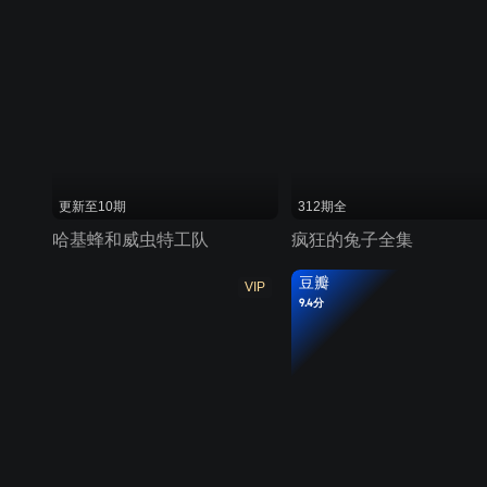
更新至10期
312期全
哈基蜂和威虫特工队
疯狂的兔子全集
豆瓣
VIP
9.4分