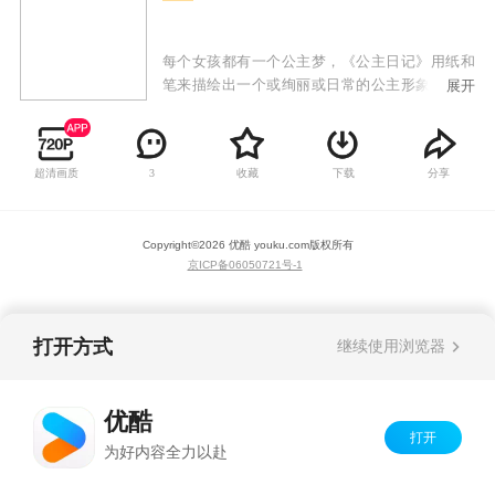
每个女孩都有一个公主梦，《公主日记》用纸和
笔来描绘出一个或绚丽或日常的公主形象，每一
展开
集都充满少女心，多元化的审美让小朋友更容易
理解和接受。
超清画质
收藏
下载
分享
3
Copyright©
2026
优酷 youku.com
版权所有
京ICP备06050721号-1
打开方式
继续使用浏览器
优酷
打开
为好内容全力以赴