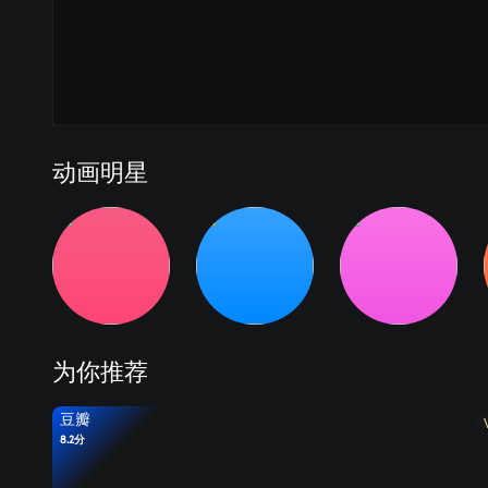
动画明星
为你推荐
豆瓣
8.2分