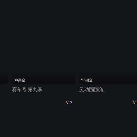
30期全
52期全
赛尔号 第九季
灵动蹦蹦兔
VIP
VI