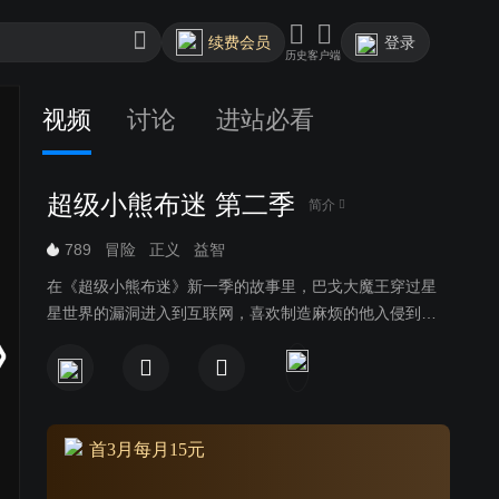
续费会员
登录
历史
客户端
视频
讨论
进站必看
超级小熊布迷 第二季
简介
789
冒险
正义
益智
在《超级小熊布迷》新一季的故事里，巴戈大魔王穿过星
星世界的漏洞进入到互联网，喜欢制造麻烦的他入侵到互
联网里的各种节点（空间），扰乱秩序，破坏规则，把一
切搞得一团糟，并以此为乐，比如他会入侵到一个主题是
古埃及的游戏世界里，派一个邪恶又自恋的祭司抢夺法老
的法宝，并把这个游戏世界里的所有人都变成木乃伊；他
还会入侵到智能餐厅的电脑系统中，在制作食物的过程中
首3月每月15元
加入各种奇怪的食材和佐料，让做出来的食物成为黑暗料