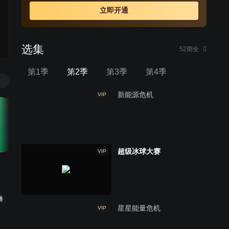
理；他还会入侵到共享单车的控制系统中，导致单车失去
立即开通
控制，或者反向行驶、或者跳来跳去、或者变成独轮车等
等，让骑行的人们窘态百出。由于互联网与现实世界紧密
相连，巴戈大魔王的破坏行为也给现实生活造成了各种各
选集
样的问题。于是布迷和朋友们通过“星星之门”进入被巴戈大
52期全
魔王入侵的网络虚拟空间里，这些虚拟空间都有各自的世
第1季
第2季
第3季
第4季
界观和规则，布迷他们也会根据所处的虚拟空间的不同而
拥有不同的身份和能力，他们和巴戈大魔王斗智斗勇，通
新能源危机
VIP
过解决巴戈大魔王设定的重重障碍和陷阱，最后战胜巴戈
大魔王，同时解决现实生活中的问题。
超级冰球大赛
VIP
播
星星能量危机
VIP