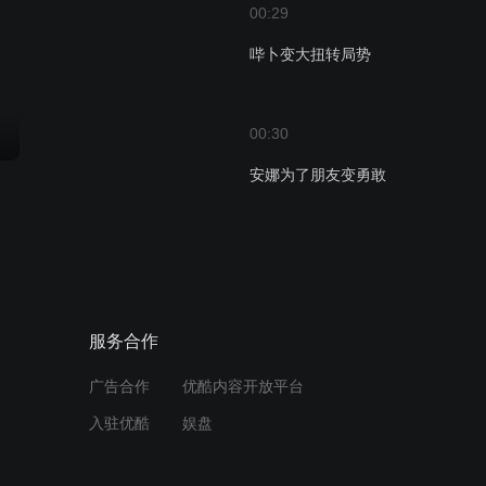
00:29
哔卜变大扭转局势
00:30
安娜为了朋友变勇敢
00:29
布迷团队突破陡坡
服务合作
00:30
广告合作
优酷内容开放平台
众人解锁倾斜攻击战术
入驻优酷
娱盘