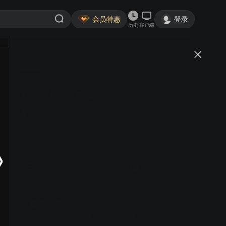
会员特惠
登录
历史
客户端
视频
讨论
6
超级小熊布迷 第二季
简介
790
冒险
正义
益智
在《超级小熊布迷》新一季的故事里，巴戈大魔王穿过星
星世界的漏洞进入到互联网，喜欢制造麻烦的他入侵到互
联网里的各种节点（空间），扰乱秩序，破坏规则，把一
切搞得一团糟，并以此为乐，比如他会入侵到一个主题是
古埃及的游戏世界里，派一个邪恶又自恋的祭司抢夺法老
的法宝，并把这个游戏世界里的所有人都变成木乃伊；他
还会入侵到智能餐厅的电脑系统中，在制作食物的过程中
首3月每月15元
加入各种奇怪的食材和佐料，让做出来的食物成为黑暗料