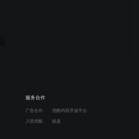
00:30
巴戈大魔王企图破坏小树苗
00:30
布迷的新武器超炫酷
00:30
危险！马克被蛇缠住了
服务合作
00:30
广告合作
优酷内容开放平台
布迷成功抓捕嫌犯
入驻优酷
娱盘