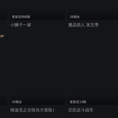
更新至888期
26期全
小狮子一家
魔晶猎人 第五季
VIP
26期全
更新至13期
猪迪克之古怪岛大冒险1
庄臣反斗战车