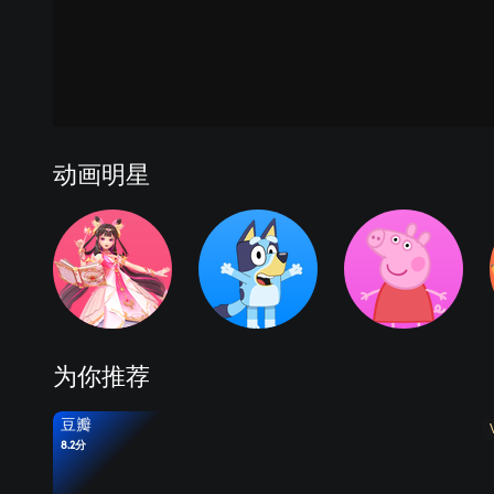
动画明星
为你推荐
豆瓣
8.2分