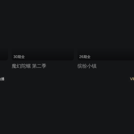
30期全
26期全
魔幻陀螺 第二季
缤纷小镇
独播
VI