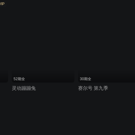
VIP
52期全
30期全
灵动蹦蹦兔
赛尔号 第九季