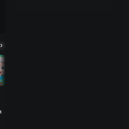
理；他还会入侵到共享单车的控制系统中，导致单车失去
立即开通
控制，或者反向行驶、或者跳来跳去、或者变成独轮车等
等，让骑行的人们窘态百出。由于互联网与现实世界紧密
相连，巴戈大魔王的破坏行为也给现实生活造成了各种各
选集
样的问题。于是布迷和朋友们通过“星星之门”进入被巴戈大
52期全
魔王入侵的网络虚拟空间里，这些虚拟空间都有各自的世
第1季
第2季
第3季
第4季
界观和规则，布迷他们也会根据所处的虚拟空间的不同而
拥有不同的身份和能力，他们和巴戈大魔王斗智斗勇，通
超级拼图
VIP
过解决巴戈大魔王设定的重重障碍和陷阱，最后战胜巴戈
大魔王，同时解决现实生活中的问题。
超级赛龙舟
VIP
播
超级陀螺战士
VIP