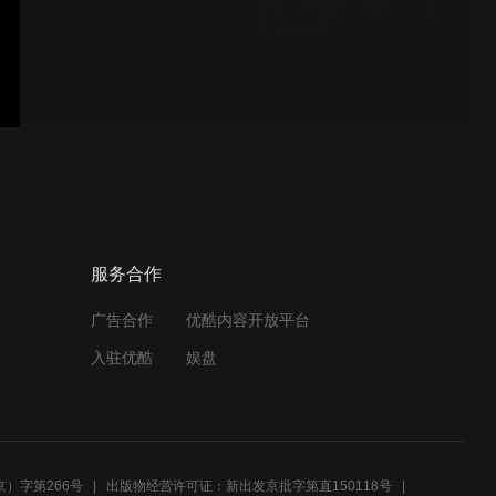
淮剧《牙痕记》唱段：十年
不见亲娘面
黄梅戏《天仙配》唱段：家
住丹阳姓董名永
老头唱越剧《西厢记》琴心
服务合作
广告合作
优酷内容开放平台
入驻优酷
娱盘
老头唱越剧《一缕麻》唱段
新娘子真好看
）字第266号
出版物经营许可证：新出发京批字第直150118号