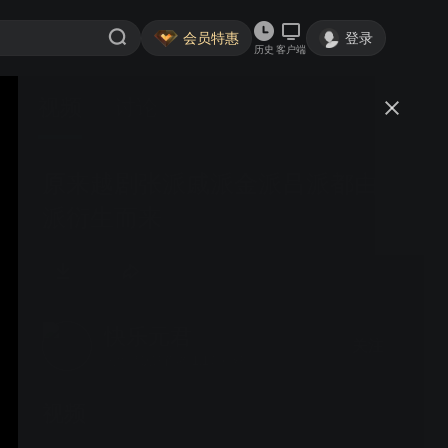
会员特惠
登录
历史
客户端
视频
讨论
原来越剧张派戚派金派吕派都由袁
派衍生而来
快乐元君
关注
大鱼号认证作者·1.1万粉丝
视频