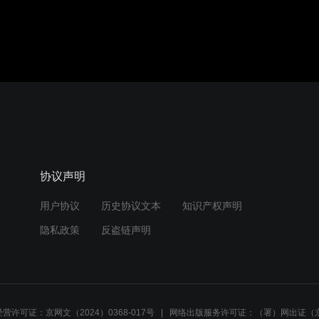
协议声明
用户协议
历史协议文本
知识产权声明
隐私政策
反盗链声明
营许可证：京网文（2024）0368-017号
网络出版服务许可证：（署）网出证（京