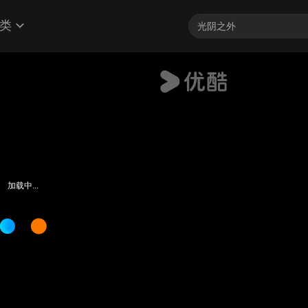
类
加载中...