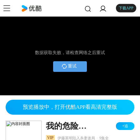
下载APP
数据获取失败，请检查网络之后重试
重试
预览播放中，打开优酷APP看高清完整版
我的危险妻子
+追
.
VIP
伊藤英明陷入杀妻迷局
9集全