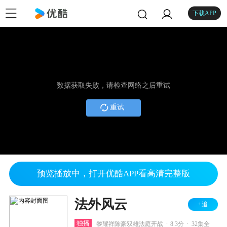
下载APP
数据获取失败，请检查网络之后重试
重试
预览播放中，打开优酷APP看高清完整版
法外风云
+追
.
.
独播
黎耀祥陈豪双雄法庭开战
8.3分
32集全