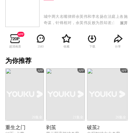
城中两大名嘴律师余英伟和李名扬在法庭上各施
奇谋，针锋相对，余英伟反败为胜却差点丧命，
展开
令他重新审视人生，他的转变令资深律师卢琛保
另眼相看，招揽余英伟加盟处理一宗富豪遗产
案；李名扬因债务缠身被迫回到师父沈奕和的律
超清画质
收藏
下载
分享
2583
师行，初来乍到即与师父的女儿同是律师的沈悦
勤合作，沈悦勤本与富家子弟宋家耀相恋多年，
为你推荐
但宋家耀好大喜功，不求上进，更与沈悦勤好友
卢小璐相交甚密，令李名扬有机可乘；当遗产案
APP
APP
APP
正式开审，主审法官正是余英伟的前妻亦是李名
扬的前女友陆思凝，双雄再度交锋，但他们渐渐
揭发案中另有内情，关键人物竟与余英伟徒弟程
家明有莫大的牵连，律师行因而掀起一场生死存
亡的大风暴。
26集全
21集全
26集全
重生之门
剥茧
破茧2