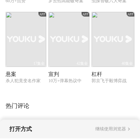
60万+点赞
罗云熙高能破奇案
虫探智破六大奇案
APP
APP
APP
17集全
42集全
40集全
悬案
宣判
杠杆
杀人犯竟变名作家
10万+弹幕热议中
郭京飞于毅博弈战
热门评论
打开方式
继续使用浏览器
暂无评论