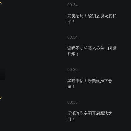
P
00:34
完美结局！秘钥之境恢复和
平！
00:34
温暖圣洁的暮光公主，闪耀
登场！
00:30
黑暗来临！乐美被推下悬
崖！
P
00:38
反派珍珠妄图开启魔法之
门！