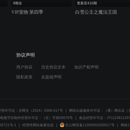
9期全
更新至410期
VIP宠物 第四季
白雪公主之魔法王国
协议声明
用户协议
历史协议文本
知识产权声明
隐私政策
反盗链声明
营许可证：京网文（2024）0368-017号
网络出版服务许可证：（署）网出证（京
电视节目制作经营许可证：（京）字第00670号
食品经营许可证：JY1110812297
50721号-1
经营性网站备案信息
京公网安备11000002000017号
网络1