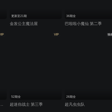
更新至21期
36期全
金发公主魔法屋
巴啦啦小魔仙 第二季
VIP
VIP
独
52期全
26期全
OCO之宠物店的小秘密
超迷你战士 第三季
超凡虫虫队