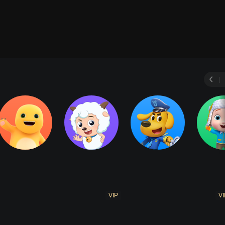
梦幻彩虹
星愿银河
闪耀流星 精编版
全集
第1
|
VIP
VI