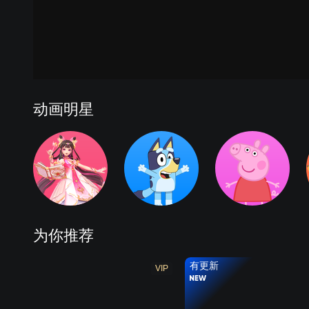
魔法彩蛋
成语朋友
甜心幻想
魔法甜心 精编版
动画明星
为你推荐
有更新
VIP