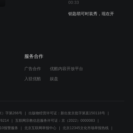
00:33
钥匙萌可时装秀，现在开
始！
00:31
钥匙萌可们齐心准备时装
秀！
服务合作
00:31
广告合作
优酷内容开放平台
入驻优酷
娱盘
珍珠黑化成功！击毁了乐美
的钥匙宝盒！
00:32
珍珠突然出现，抢走万能钥
）字第266号
出版物经营许可证：新出发京批字第直150118号
匙！
6214
互联网宗教信息服务许可证：京（2022）0000083
10报警服务
北京互联网举报中心
北京12345文化市场举报热线