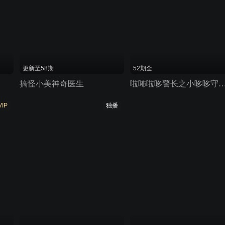
更新至58期
52期全
搞怪小美神奇医生
啦咘啦哆警长之小哆哆守
VIP
独播