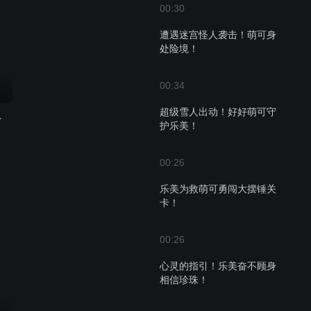
00:30
遭遇迷宫怪人袭击！萌可身
处险境！
00:34
超级雪人出动！好好萌可守
护计划
护乐美！
00:26
乐美为救萌可勇闯大摆锤关
卡！
00:26
心灵的指引！乐美奋不顾身
相信珍珠！