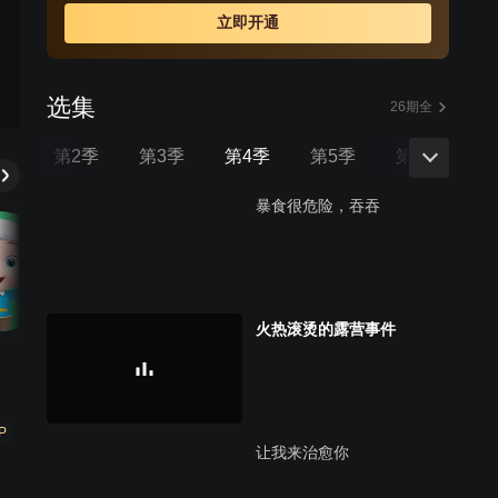
么？情感星球能否恢复最初的平静……
立即开通
选集
26期全
季
第2季
第3季
第4季
第5季
第6季
暴食很危险，吞吞
火热滚烫的露营事件
P
让我来治愈你