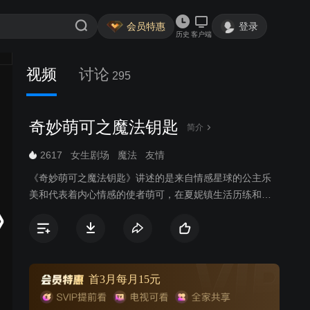
会员特惠
登录
历史
客户端
视频
讨论
295
奇妙萌可之魔法钥匙
简介
2617
女生剧场
魔法
友情
《奇妙萌可之魔法钥匙》讲述的是来自情感星球的公主乐
美和代表着内心情感的使者萌可，在夏妮镇生活历练和成
长，终于将钥匙萌可们都捕捉完成，给地球带来平静的故
事。乐美的表妹珍珠私自释放了住在秘钥之境的钥匙萌可
们，并且夺取了秘钥之境的宝物——万能钥匙。钥匙萌可
中的三位皇室萌可为了拯救家园，来到夏妮镇帮助乐美一
起，破解重重困难，一起捕获所有的钥匙萌可。最后乐美
首3月每月15元
能否消除自己和珍珠之间的误会？珍珠的目的到底是什