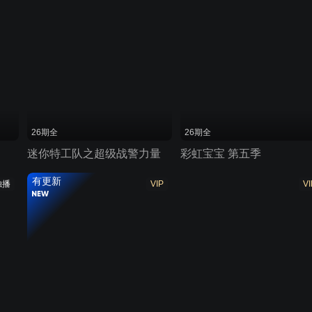
26期全
26期全
迷你特工队之超级战警力量
彩虹宝宝 第五季
有更新
独播
VIP
VI