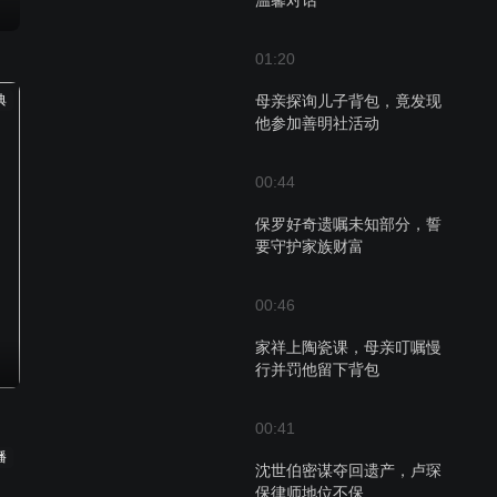
温馨对话
01:20
典
母亲探询儿子背包，竟发现
他参加善明社活动
00:44
保罗好奇遗嘱未知部分，誓
要守护家族财富
00:46
家祥上陶瓷课，母亲叮嘱慢
行并罚他留下背包
00:41
播
沈世伯密谋夺回遗产，卢琛
保律师地位不保