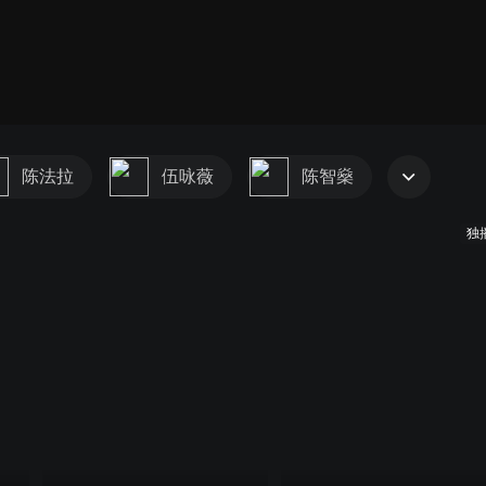
陈法拉
伍咏薇
陈智燊
独