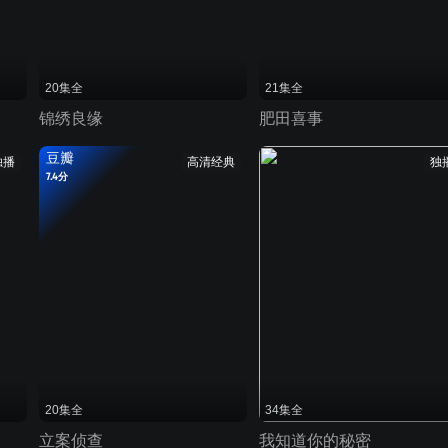
20集全
21集全
锦绣良缘
肥田喜事
豆瓣
独播
高清经典
独
7.4分
20集全
34集全
立案侦查
我知道你的秘密