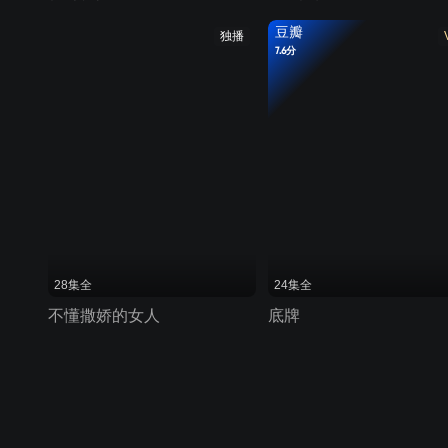
豆瓣
独播
7.6分
28集全
24集全
不懂撒娇的女人
底牌