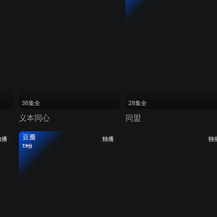
36集全
28集全
义本同心
同盟
豆瓣
独播
独播
独
7.9分