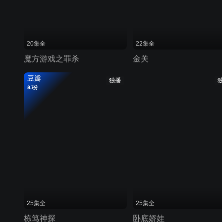
20集全
22集全
魔方游戏之罪杀
金关
豆瓣
独播
8.7分
25集全
25集全
栋笃神探
卧底娇娃