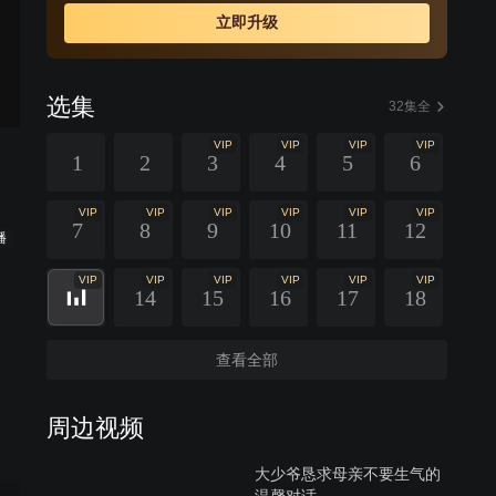
立即升级
选集
32集全
VIP
VIP
VIP
VIP
1
2
3
4
5
6
VIP
VIP
VIP
VIP
VIP
VIP
7
8
9
10
11
12
播
VIP
VIP
VIP
VIP
VIP
VIP
14
15
16
17
18
查看全部
周边视频
大少爷恳求母亲不要生气的