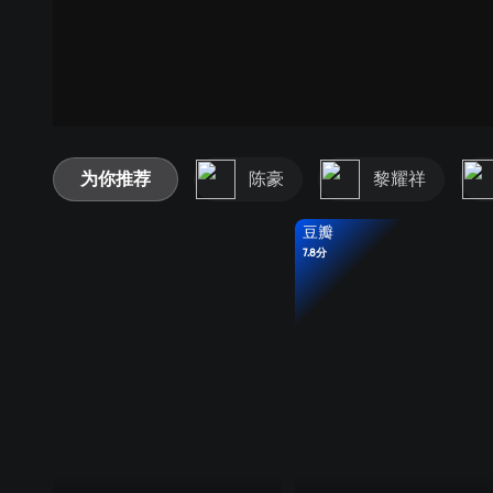
为你推荐
陈豪
黎耀祥
豆瓣
7.8分