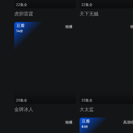
22集全
22集全
虎胆雷霆
天下无贼
豆瓣
独播
7.4分
20集全
33集全
金牌冰人
大太监
豆瓣
独播
高清
8.1分