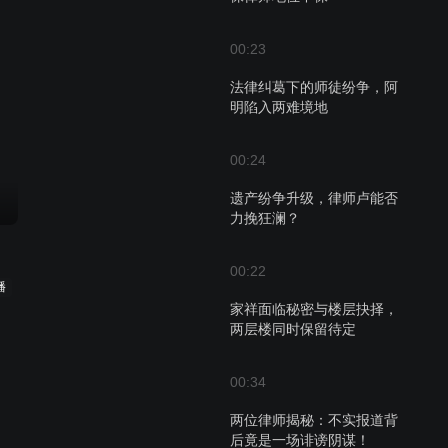
00:23
法律纠葛下的师徒纷争，阿
明陷入两难境地
00:24
遗产纷争升级，律师卢能否
力挽狂澜？
00:22
播
家祥面临秘密与楼层抉择，
两层楼同时保留待定
00:34
两位律师揭秘：不实报道背
后竟是一场诽谤阴谋！