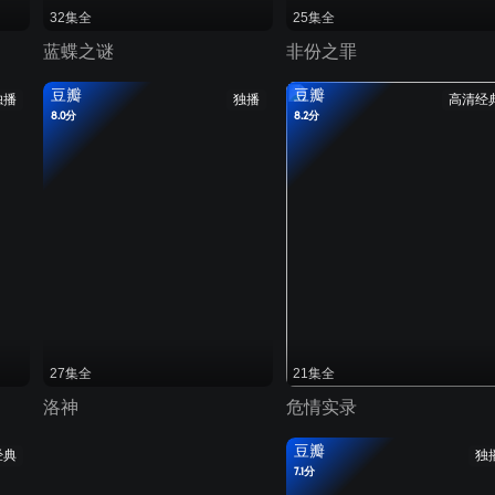
32集全
25集全
蓝蝶之谜
非份之罪
豆瓣
豆瓣
独播
独播
高清经
8.0分
8.2分
27集全
21集全
洛神
危情实录
豆瓣
经典
独
7.1分