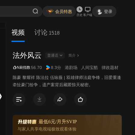
会员特惠
登录
历史
客户端
视频
讨论
1518
法外风云
普通话
简介
56.70
8.3分
港剧场
人间宝酷
律政题材
N刷指数
陈豪 黎耀祥 陈法拉 伍咏薇 | 双雄律师法庭争锋，旧爱重逢
牵扯豪门纷争，遗产案背后藏匿惊天秘密。
最低6元/月升SVIP
与家人共享电视端极致观看体验