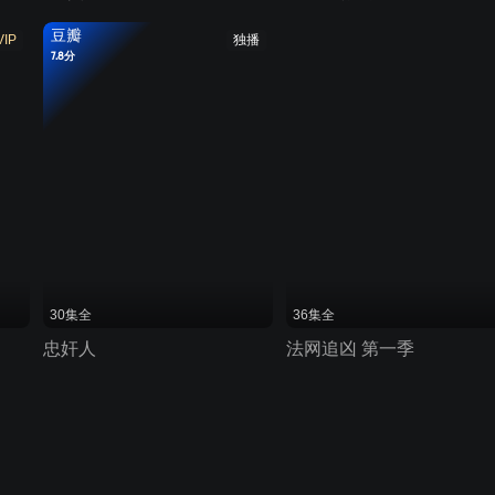
豆瓣
VIP
独播
7.8分
30集全
36集全
忠奸人
法网追凶 第一季