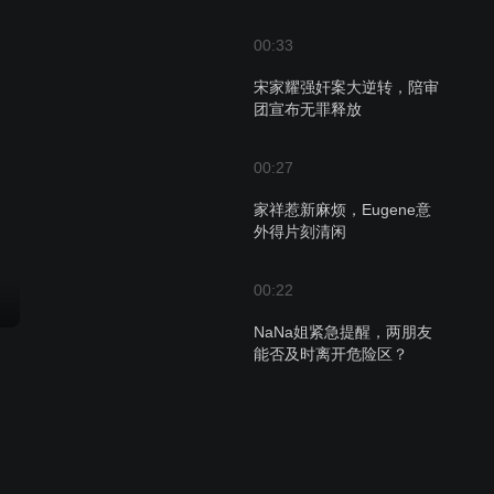
00:33
宋家耀强奸案大逆转，陪审
团宣布无罪释放
00:27
家祥惹新麻烦，Eugene意
外得片刻清闲
00:22
NaNa姐紧急提醒，两朋友
能否及时离开危险区？
00:22
辩方律师揭秘证人心藏毒
品：案件真相大白？