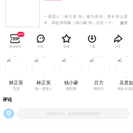
一眉道人（林正英 饰）修为高强，擅长茅山道
术，和徒弟阿豪（钱小豪 饰）住在一个小镇上。
展开
他养了一只清朝的小僵尸，小僵尸经常帮他和阿
豪办事。一天，一眉道人被邻镇的人邀请去捉
鬼，因为邻镇瘟疫蔓延，不时有僵尸出没。一眉
超清画质
收藏
下载
分享
8033
道人带上阿豪和小僵尸出发了。在邻镇，一眉道
人和徒弟遇上了一群修女，阿豪弄出不少笑话。
一眉道人发现邻镇的引用水源都被尸毒污染，不
能饮用，于是和阿豪一起寻找水源。他在教堂的
地下室发现了僵尸的痕迹，原来此处本来放着一
具西洋僵尸，邻镇乡公所的所长意外令西洋僵尸
林正英
林正英
钱小豪
吕方
吴君
复活了。一场精彩的中国法术对付西洋僵尸的好
导演
饰一眉道人
饰阿豪
饰阿方
饰队长表
戏上演了。