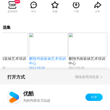
超清画质
评论
收藏
下载
分享
选集
03:33
03:33
03:33
书画装裱艺术培训
鹏翔书画装裱艺术培训
鹏翔书画装裱艺术培训
中心
中心
0-28
2013-10-28
2013-10-26
打开方式
继续使用浏览器
Copyright©
2026
优酷 youku.com
版权所有
京ICP备06050721号-1
优酷
打开
为好内容全力以赴