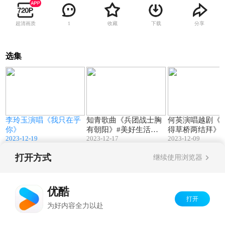
超清画质
收藏
下载
分享
1
选集
7
03:55
02:48
江
李玲玉演唱《我只在乎
知青歌曲《兵团战士胸
何英演唱越剧《梁
你》
有朝阳》#美好生活进
得草桥两结拜》#
2023-12-19
2023-12-17
2023-12-09
行时
女神我来宠
打开方式
继续使用浏览器
Copyright©
2026
优酷 youku.com
版权所有
京ICP备06050721号-1
优酷
打开
为好内容全力以赴