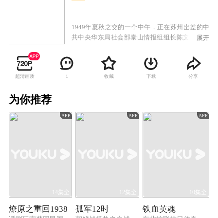
1949年夏秋之交的一个中午，正在苏州岀差的中
共中央华东局社会部泰山情报组组长陈文俊接到
展开
上级通知，让他迅即返沪，限下午三时前抵达华
东局社会部机关。当晚七时差五分，陈文俊化装
成一个商贩模样，抵达华东局社会部设在上海西
超清画质
收藏
下载
分享
1
郊虹桥路的一处秘密联络点。很快，又陆续进来
了2男1女，七点整，新领导准时出现在众人面
为你推荐
前。领导的记忆力惊人，进门后就说出了几位部
下的名字和职务。陈文俊一听，都和自己的资历
APP
APP
APP
差不多。继而领导宣布，由在座的这些人组建一
个新的专案组，并任命了组长和副组长，专案组
作为华东局社会部一个常设小组继续存在，易名
为“华东特案组”，专门负责侦查华东地区的大案
要案。
14集全
12集全
10集全
燎原之重回1938
孤军12时
铁血英魂