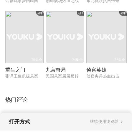
话剧玩家梦回民国
朝鲜战场热血之战
东北抗联抗日传奇
APP
APP
APP
26集全
24集全
32集全
重生之门
九宫奇局
侦察英雄
张译王俊凯破悬案
民国悬案层层反转
侦察尖兵热血出击
热门评论
打开方式
继续使用浏览器
暂无评论