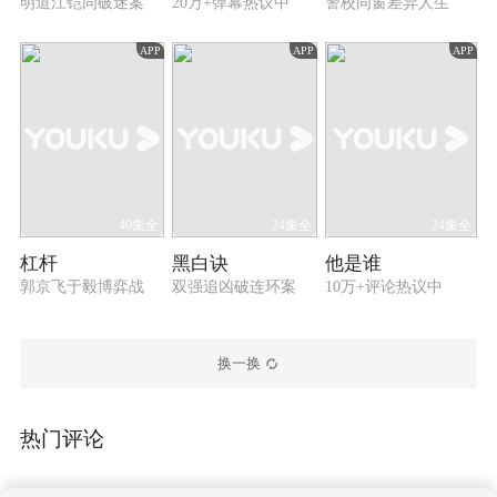
明道江铠同破迷案
20万+弹幕热议中
警校同窗差异人生
APP
APP
APP
40集全
24集全
24集全
杠杆
黑白诀
他是谁
郭京飞于毅博弈战
双强追凶破连环案
10万+评论热议中
换一换
热门评论