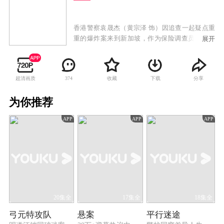
香港警察袁晟杰（黄宗泽 饰）因追查一起疑点重
重的爆炸案来到新加坡，作为保险调查员的女友
展开
梁曦（周秀娜 饰）下落不明，而此时新加坡特警
队队长魏晓晨（周秀娜 饰）正带领特警队，捣毁
人口贩卖集团基地，并意外发现一具女性尸体，
超清画质
收藏
下载
分享
374
竟然是离散多年的孪生妹妹梁曦，晓晨悲痛欲
绝，决心顶替妹妹身份，追查妹妹被杀真相的悬
为你推荐
疑故事。
APP
APP
APP
20集全
17集全
18集全
弓元特攻队
悬案
平行迷途