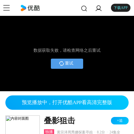
下载APP
数据获取失败，请检查网络之后重试
重试
预览播放中，打开优酷APP看高清完整版
叠影狙击
+追
.
.
独播
黄宗泽周秀娜探案寻凶
8.2分
24集全