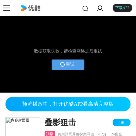
下载APP
数据获取失败，请检查网络之后重试
重试
预览播放中，打开优酷APP看高清完整版
叠影狙击
+追
.
.
独播
黄宗泽周秀娜探案寻凶
8.2分
24集全