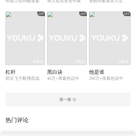
明道江铠同破迷案
杀人犯竟变名作家
警校同窗差异人生
APP
APP
APP
40集全
24集全
24集全
杠杆
黑白诀
他是谁
郭京飞于毅博弈战
40万+弹幕热议中
200万+弹幕热议中
换一换
热门评论