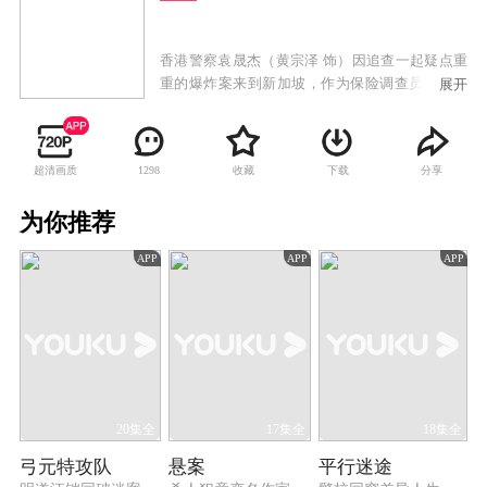
香港警察袁晟杰（黄宗泽 饰）因追查一起疑点重
重的爆炸案来到新加坡，作为保险调查员的女友
展开
梁曦（周秀娜 饰）下落不明，而此时新加坡特警
队队长魏晓晨（周秀娜 饰）正带领特警队，捣毁
人口贩卖集团基地，并意外发现一具女性尸体，
超清画质
收藏
下载
分享
1298
竟然是离散多年的孪生妹妹梁曦，晓晨悲痛欲
绝，决心顶替妹妹身份，追查妹妹被杀真相的悬
为你推荐
疑故事。
APP
APP
APP
20集全
17集全
18集全
弓元特攻队
悬案
平行迷途