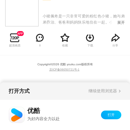
小猪佩奇是一只非常可爱的粉红色小猪，她与弟
弟乔治、爸爸和妈妈快乐地住在一起。小猪佩奇
展开
最喜欢做的事情是玩游戏，打扮的漂漂亮亮，渡
假和住在小泥坑里快乐的跳上跳下！除了这些，
她还喜欢到处探险，虽然有些时候会遇到一些小
超清画质
收藏
下载
分享
8
状况，但总可以化险为夷，而且都会带给大家意
外的惊喜！
Copyright©
2026
优酷 youku.com
版权所有
京ICP备06050721号-1
打开方式
继续使用浏览器
优酷
打开
为好内容全力以赴