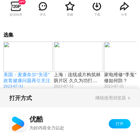
超清画质
评论
收藏
下载
分享
选集
1
00:42
02:57
最
美国：麦康奈尔“失语”
上海：连线成片构筑林
家电维修“李鬼”
停
政客健康问题再引关注
荫片区 久久为功打
修如何防？
2023-07-31
2023-07-31
2023-07-31
造“天然空调”
打开方式
继续使用浏览器
Copyright©
2026
优酷 youku.com
版权所有
京ICP备06050721号-1
优酷
打开
为好内容全力以赴