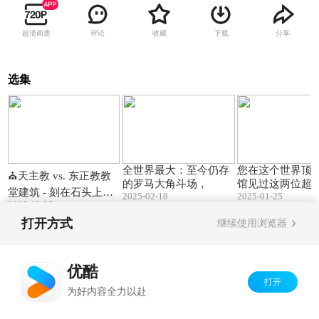
超清画质
评论
收藏
下载
分享
选集
01:20
01:37
全世界最大：至今仍存
您在这个世界顶
⛪天主教 vs. 东正教教
的罗马大角斗场，
馆见过这两位超
堂建筑 - 刻在石头上的
2025-02-18
2025-01-25
吗？#旅游#台湾
2025-03-25
故事
打开方式
继续使用浏览器
Copyright©
2026
优酷 youku.com
版权所有
京ICP备06050721号-1
优酷
打开
为好内容全力以赴