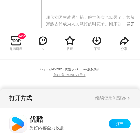
现代女医生遭遇车祸，绝世美女也就罢了，竟然
穿越古代成为人人喊打的叫花子。刚来就被抓进
展开
青楼，却意外得知这青楼的主人居然是当朝太
子？不过救醒我的这位师父也太禁欲了。腹黑傲
娇冰山公子？温润如玉暖心师父，看我一个一个
超清画质
收藏
下载
分享
5
吃抹干净！
Copyright©
2026
优酷 youku.com
版权所有
京ICP备06050721号-1
打开方式
继续使用浏览器
优酷
打开
为好内容全力以赴