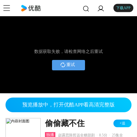
下载APP
数据获取失败，请检查网络之后重试
重试
预览播放中，打开优酷APP看高清完整版
偷偷藏不住
+追
.
.
独播
赵露思陈哲远全糖甜剧
8.5分
25集全