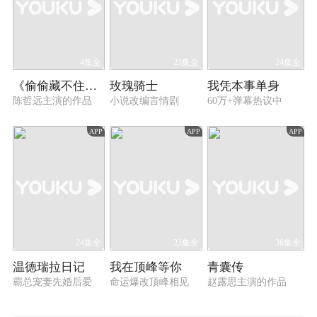
4集全
23集全
24集全
《偷偷藏不住》心动幕后特辑
玫瑰骑士
我凭本事单身
陈哲远主演的作品
小说改编言情剧
60万+弹幕热议中
APP
APP
APP
24集全
23集全
36集全
温德瑞拉日记
我在顶峰等你
青囊传
霸总宠妻先婚后爱
命运爆改顶峰相见
赵露思主演的作品