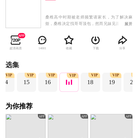
桑稚高中时期被老师频繁请家长，为了解决麻
烦，桑稚决定找哥哥顶包，然而兄妹见面就互怼
展开
闹僵，无奈只好求助来家中玩耍的哥哥舍友段嘉
许，在桑稚的苦求要挟下，段嘉许帮桑稚去学校
见老师，两人因此结缘，段嘉许从此更是把桑稚
超清画质
收藏
下载
分享
14001
当成自己的亲妹妹爱护。随着段嘉许大学毕业，
两人分隔异地，又因为一些误会，关系疏远。直
到成年后的桑稚如愿考到了段嘉许的城市，两人
选集
重逢。在日渐亲密的接触下，桑稚渐渐发现了段
VIP
VIP
VIP
VIP
VIP
V
嘉许一直以来的压力来源，她想要保护这个一直
VIP
14
15
16
18
19
20
对自己很好的大哥哥，重拾埋藏心底的暗恋。在
桑稚的陪伴下，段嘉许慢慢解开心结，他真心喜
欢上了长大的桑稚，一段纯真暗恋终于开出美丽
的爱情花朵。
为你推荐
APP
APP
APP