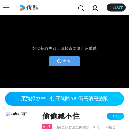
下载APP
数据获取失败，请检查网络之后重试
重试
预览播放中，打开优酷APP看高清完整版
偷偷藏不住
+追
.
.
独播
赵露思陈哲远全糖甜剧
8.5分
25集全