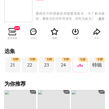
桑稚高中时期被老师频繁请家长，为了解决麻
烦，桑稚决定找哥哥顶包，然而兄妹见面就互怼
展开
闹僵，无奈只好求助来家中玩耍的哥哥舍友段嘉
许，在桑稚的苦求要挟下，段嘉许帮桑稚去学校
见老师，两人因此结缘，段嘉许从此更是把桑稚
超清画质
收藏
下载
分享
16221
当成自己的亲妹妹爱护。随着段嘉许大学毕业，
两人分隔异地，又因为一些误会，关系疏远。直
到成年后的桑稚如愿考到了段嘉许的城市，两人
选集
重逢。在日渐亲密的接触下，桑稚渐渐发现了段
P
VIP
VIP
VIP
VIP
VIP
嘉许一直以来的压力来源，她想要保护这个一直
VIP
21
22
23
24
特辑
对自己很好的大哥哥，重拾埋藏心底的暗恋。在
桑稚的陪伴下，段嘉许慢慢解开心结，他真心喜
欢上了长大的桑稚，一段纯真暗恋终于开出美丽
的爱情花朵。
为你推荐
APP
APP
APP