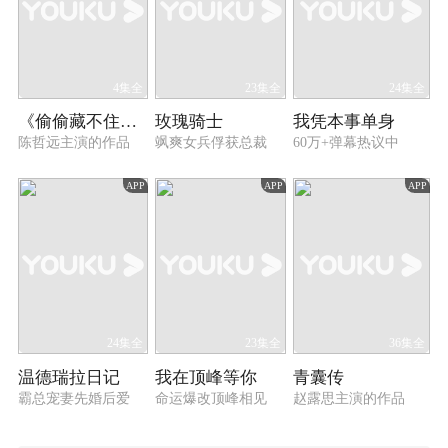
4集全
23集全
24集全
《偷偷藏不住》心动幕后特辑
玫瑰骑士
我凭本事单身
陈哲远主演的作品
飒爽女兵俘获总裁
60万+弹幕热议中
APP
APP
APP
24集全
23集全
36集全
温德瑞拉日记
我在顶峰等你
青囊传
霸总宠妻先婚后爱
命运爆改顶峰相见
赵露思主演的作品