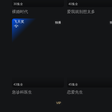
30集全
40集全
裸婚时代
爱我就别想太多
飞天奖
独播
43集全
45集全
急诊科医生
恋爱先生
VIP