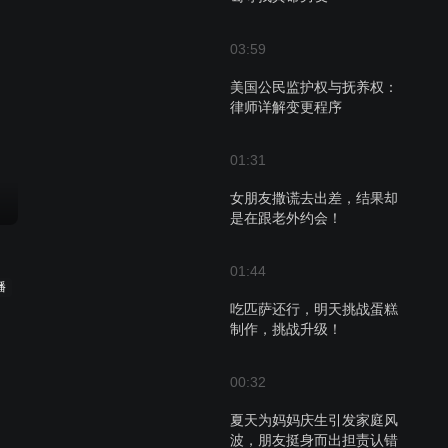
03:59
美国公民监护权与抚养权：
律师详解变更程序
01:31
女朋友撒谎去出差，结果却
是在跟老外约会！
01:44
播
吃匹萨还行，明天挑战蛋糕
制作，挑战升级！
00:32
夏天为妈妈庆生引发家庭风
波，朋友挺身而出担责认错